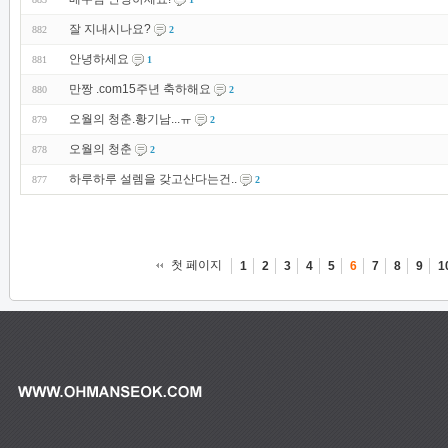
잘 지내시나요?
882
2
안녕하세요
881
1
만짱 .com15주년 축하해요
880
2
오월의 청춘.황기남...ㅠ
879
2
오월의 청춘
878
2
하루하루 설렘을 갖고산다는건..
877
2
첫 페이지
1
2
3
4
5
6
7
8
9
1