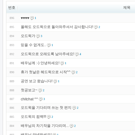
번호
제목
♥♥♥♥
896
1
올해도 오드윅으로 돌아와주셔서 감사합니다!
895
2
오드윅가
894
3
믿을 수 없게도..
893
1
오드윅으로 오래도록 남아주세요!
892
4
배우님께 :-) 안녕하세요!
891
1
휴가 첫날은 헤드윅으로 시작^^
890
2
공연 보고 왔습니다!
889
1
첫공보고~
888
2
chitchat ^^
887
3
오드윅을 기다리며 쓰는 첫 편지
886
2
오드윅의 컴백!!!
885
2
배우님의 차기작을 기다리며...
884
2
배우님 안녕하세요!
883
1