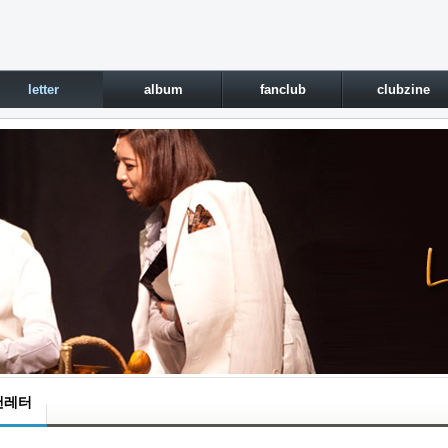
letter
album
fanclub
clubzine
 팬레터