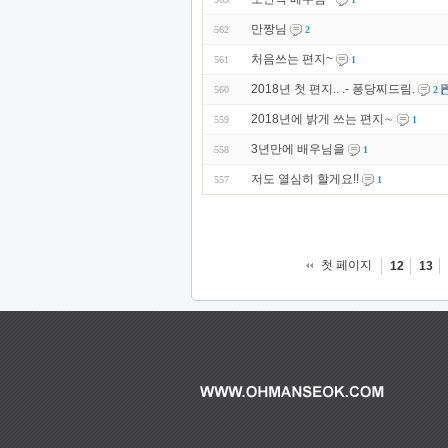
만짱님
562
2
처음쓰는 편지~
561
1
2018년 첫 편지.. .- 퐁당찌드림.
560
2
2018년에 밝게 쓰는 편지∼
559
1
3년만에 배우님을
558
1
저도 열심히 할게요!!
557
1
첫 페이지
12
13