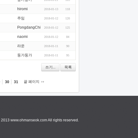
hiromi
2018-01-13
118
주임
2018-01-12
120
PongdangChi
2018-01-12
125
naomi
2018-01-12
84
라운
2018-01-11
90
둥가둥가
2018-01-11
95
쓰기...
목록
끝 페이지
9
30
31
013 www.ohmanseok.com All rights reserved.