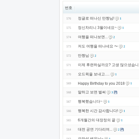
번호
정글로 떠나신 만짱님!
576
1
정신차리니 3월이네요~
575
1
여행을 떠나보면...
574
2
저도 여행을 떠나네요 〜
573
2
만짱님
572
2
이제 후련하실까요? 고생 많으셨습니
571
오드윅을 보내고.....
570
1
Happy Birthday to you 2018
569
1
말하고 보면 벌써
568
3
행복했습니다~
567
1
행복한 시간 감사합니다!
566
1
6개월간의 대장정의 끝
565
1
대전 공연 기다리며...
564
2
오만석 배우님~
563
1