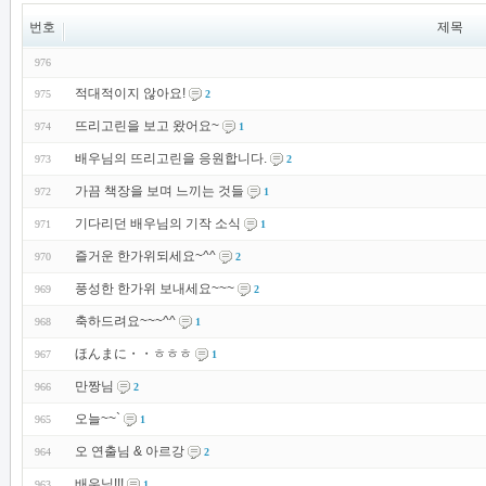
번호
제목
976
적대적이지 않아요!
975
2
뜨리고린을 보고 왔어요~
974
1
배우님의 뜨리고린을 응원합니다.
973
2
가끔 책장을 보며 느끼는 것들
972
1
기다리던 배우님의 기작 소식
971
1
즐거운 한가위되세요~^^
970
2
풍성한 한가위 보내세요~~~
969
2
축하드려요~~~^^
968
1
ほんまに・・ㅎㅎㅎ
967
1
만짱님
966
2
오늘~~`
965
1
오 연출님 & 아르강
964
2
배우님!!!
963
1