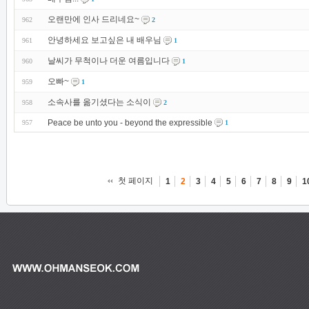
오랜만에 인사 드리네요~
962
2
안녕하세요 보고싶은 내 배우님
961
1
날씨가 무척이나 더운 여름입니다
960
1
오빠~
959
1
소속사를 옮기셨다는 소식이
958
2
Peace be unto you - beyond the expressible
957
1
첫 페이지
1
2
3
4
5
6
7
8
9
1