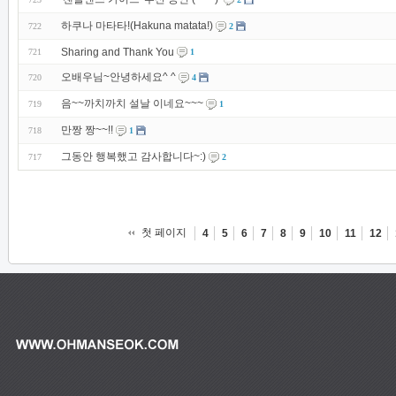
하쿠나 마타타!(Hakuna matata!)
722
2
Sharing and Thank You
721
1
오배우님~안녕하세요^ ^
720
4
음~~까치까치 설날 이네요~~~
719
1
만짱 짱~~!!
718
1
그동안 행복했고 감사합니다~:)
717
2
첫 페이지
4
5
6
7
8
9
10
11
12