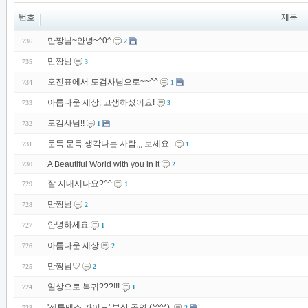
번호
제목
만짱님~안녕~^0^
736
2
만짱님
735
3
오진표에서 도검사님으로~~^^
734
1
아름다운 세상, 고생하셨어요!
733
3
도검사님!!
732
1
문득 문득 생각나는 사람,,, 보세요..
731
1
A Beautiful World with you in it
730
2
잘 지내시나요?^^
729
1
만짱님
728
2
안녕하세요
727
1
아름다운 세상
726
2
만짱님♡
725
2
일상으로 복귀???!!!
724
1
'젠틀맨스 가이드' 부산 공연 (*^^*)
723
2