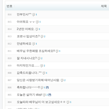
번호
제목
안부인사^^
816
1
아쉬워요 ㅜㅜ
815
1
2년만 이에요.
814
1
코로나 밉상이죠?
813
2
안녕하세요
812
1
배우님 우한폐렴 조심하세요!!
811
1
잘 지내시나요?
810
2
마지막인가요.......
809
2
감축드리옵니다..^^
808
1
당신은 사랑받기위해 태어난사람.
807
2
축하합니다~~~~!!
806
1
오늘은 살까기 stop!
805
2
오늘따라 배우님이 더 보고싶네요ㅎㅎ
804
1