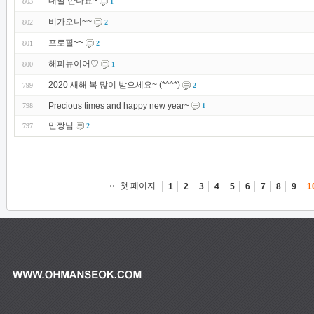
내일 만나요~
803
1
비가오니~~
802
2
프로필~~
801
2
해피뉴이어♡
800
1
2020 새해 복 많이 받으세요~ (*^^*)
799
2
Precious times and happy new year~
798
1
만짱님
797
2
첫 페이지
1
2
3
4
5
6
7
8
9
1