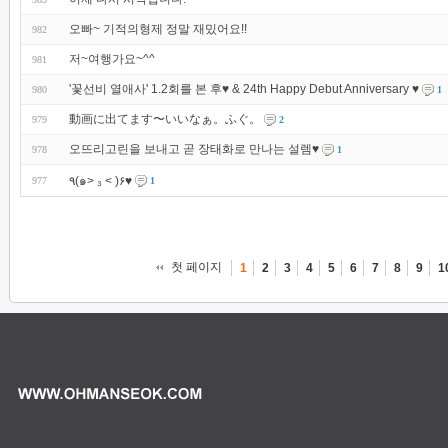
오빠~ 기적의형제 정말 재밌어요!!
982
저~여행가요~^^
981
'꽃선비 열애사' 1.2회를 본 후♥️ & 24th Happy Debut Anniversary ♥️
980
1
動画に出てます〜いいなぁ。ふぐ。
979
2
오뜨리고린을 보내고 곧 장태화로 만나는 설렘♥️
978
1
٩(๑> ₃ < )۶♥
977
1
첫 페이지
1
2
3
4
5
6
7
8
9
1