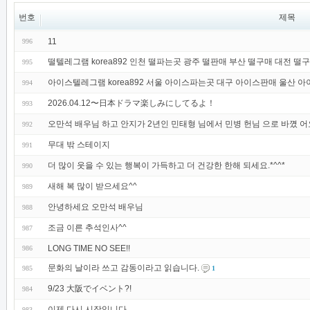
번호
제목
11
996
떨텔레그램 korea892 인천 떨파는곳 광주 떨판매 부산 떨구매 대전 떨구
995
아이스텔레그램 korea892 서울 아이스파는곳 대구 아이스판매 울산 
994
2026.04.12〜日本ドラマ楽しみにしてるよ！
993
오만석 배우님 하고 안지가 2년인 민태형 님에서 민병 헌님 으로 바꼈 어
992
무대 밖 스테이지
991
더 많이 웃을 수 있는 행복이 가득하고 더 건강한 한해 되세요.*^^*
990
새해 복 많이 받으세요^^
989
안녕하세요 오만석 배우님
988
조금 이른 추석인사^^
987
LONG TIME NO SEE!!
986
문화의 날이라 쓰고 감동이라고 읽습니다.
985
1
9/23 大阪でイベント?!
984
이제 다시 시작입니다.
983