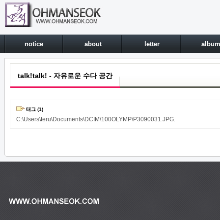
notice
about
letter
albu
talk!talk! - 자유로운 수다 공간
태그 (1)
C:\Users\teru\Documents\DCIM\100OLYMP\P3090031.JPG.