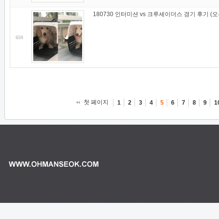
180730 인터미션 vs 크루세이더스 경기 후기 
659
첫 페이지
1
2
3
4
5
6
7
8
9
1