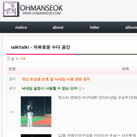
notice
about
letter
albu
talk!talk! - 자유로운 수다 공간
글 수
758
번호
제목
공지
개인 초상권 보호 및 닉네임 사용 관련 공지
공지
닉네임 설정시 사용할 수 없는 단어
3
한스타 연예인 야구대회! 인터미션팀 우승!!! (진짜!
678
12회 연예인야구대회 인터미션 우승! + 사진투척