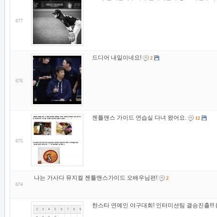
677
드디어 내일이네요!
2
676
젠틀맨스 가이드 연습실 다녀 왔어요.
12
675
나는 가사다 뮤지컬 젠틀맨스가이드 오배우님편!
2
674
한스타 연예인 야구대회! 인터미션팀 결승진출!!! 