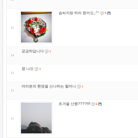
솜씨자랑 하러 왔어요,,^^
9
15
궁금하답니다
2
14
잼 나요
3
13
여러분의 환영을 신나하는 할머니
5
12
초겨울 산행????!!!!
6
11