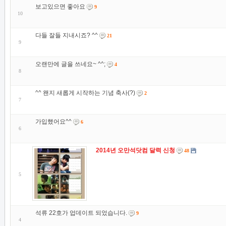
보고있으면 좋아요
9
10
다들 잘들 지내시죠? ^^
21
9
오랜만에 글을 쓰네요~ ^^;
4
8
^^ 왠지 새롭게 시작하는 기념 축사(?)
2
7
가입했어요^^
6
6
2014년 오만석닷컴 달력 신청
48
5
석류 22호가 업데이트 되었습니다.
9
4