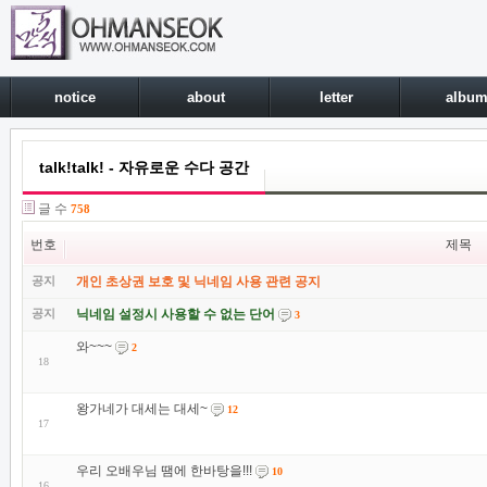
notice
about
letter
albu
talk!talk! - 자유로운 수다 공간
글 수
758
번호
제목
공지
개인 초상권 보호 및 닉네임 사용 관련 공지
공지
닉네임 설정시 사용할 수 없는 단어
3
와~~~
2
18
왕가네가 대세는 대세~
12
17
우리 오배우님 땜에 한바탕을!!!
10
16