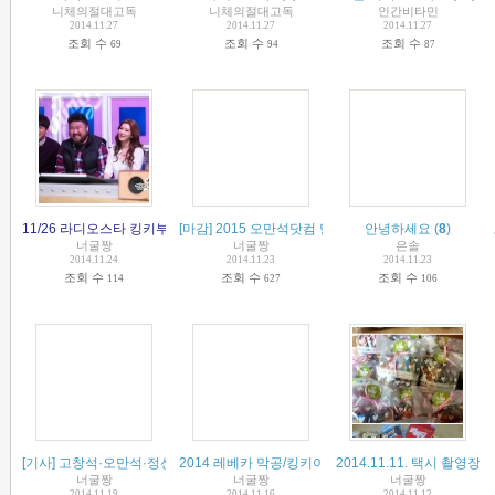
니체의절대고독
니체의절대고독
인간비타민
2014.11.27
2014.11.27
2014.11.27
조회 수
조회 수
조회 수
69
94
87
11/26 라디오스타 킹키부츠팀편 본방 사수~
[마감] 2015 오만석닷컴 달력 신청/입금 받습니다.
(
6
)
안녕하세요
(
8
)
(
48
)
너굴짱
너굴짱
은솔
2014.11.24
2014.11.23
2014.11.23
조회 수
조회 수
조회 수
114
627
106
[기사] 고창석·오만석·정선아, '라디오스타' 출격..입담 기대↑
2014 레베카 막공/킹키이벵/택시이벵 정산서 올려드
2014.11.11. 택시 촬영
(
7
)
너굴짱
너굴짱
너굴짱
2014.11.19
2014.11.16
2014.11.12