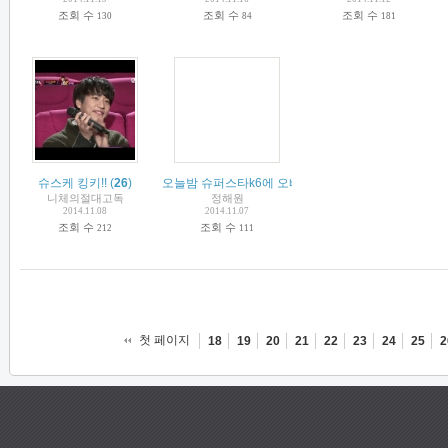
조회 수
조회 수
조회 수
130
84
181
슈스케 킹키!!
(
26
)
오늘밤 슈퍼스타k6에 오빠가!!!!!!!!!!
(
6
)
니체의절대고독
정해원
2014.11.08
2014.11.07
조회 수
조회 수
212
111
첫 페이지
18
19
20
21
22
23
24
25
2