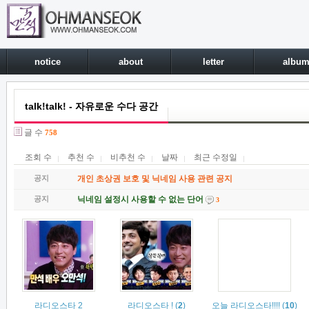
notice
about
letter
albu
talk!talk! - 자유로운 수다 공간
글 수
758
조회 수
추천 수
비추천 수
날짜
최근 수정일
공지
개인 초상권 보호 및 닉네임 사용 관련 공지
공지
닉네임 설정시 사용할 수 없는 단어
3
라디오스타 2
라디오스타 !
(
2
)
오늘 라디오스타!!!!
(
10
)