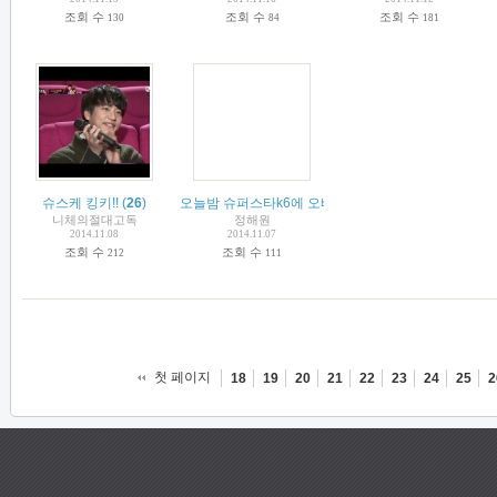
조회 수
조회 수
조회 수
130
84
181
슈스케 킹키!!
(
26
)
오늘밤 슈퍼스타k6에 오빠가!!!!!!!!!!
(
6
)
니체의절대고독
정해원
2014.11.08
2014.11.07
조회 수
조회 수
212
111
첫 페이지
18
19
20
21
22
23
24
25
2