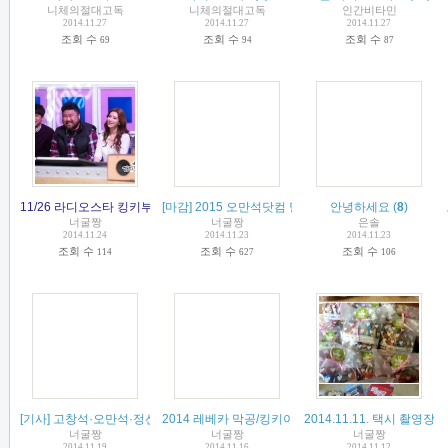
니체의절대고독
니체의절대고독
인간비타민
2014.11.27
2014.11.27
2014.11.27
조회 수
조회 수
조회 수
69
94
87
11/26 라디오스타 킹키부츠팀편 본방 사수~
[마감] 2015 오만석닷컴 달력 신청/입금 받습니다.
(
6
)
안녕하세요
(
8
)
(
48
)
너굴짱
너굴짱
은솔
2014.11.24
2014.11.23
2014.11.23
조회 수
조회 수
조회 수
114
627
106
[기사] 고창석·오만석·정선아, '라디오스타' 출격..입담 기대↑
2014 레베카 막공/킹키이벵/택시이벵 정산서 올려드
2014.11.11. 택시 촬영
(
7
)
너굴짱
너굴짱
너굴짱
2014.11.19
2014.11.16
2014.11.12