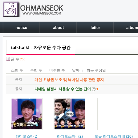
notice
about
letter
albu
talk!talk! - 자유로운 수다 공간
글 수
758
조회 수
추천 수
비추천 수
날짜
최근 수정일
공지
개인 초상권 보호 및 닉네임 사용 관련 공지
공지
닉네임 설정시 사용할 수 없는 단어
3
라디오스타 2
라디오스타 !
(
2
)
오늘 라디오스타!!!!
(
10
)