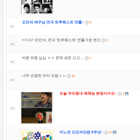
오만석 배우님 연극 트루웨스트 연출~
6
287
<기사> 오만석, 연극 '트루웨스트' 연출가로 변신
5
286
바쁜 와중 심심 ㅎㅎ 문득 생존 신고....
7
285
너무 조용한 우리 닷컴ㅜㅜ
14
284
오늘 우리동네 예체능 본방사수요~
5
283
어느덧 오만석닷컴 9주년~
27