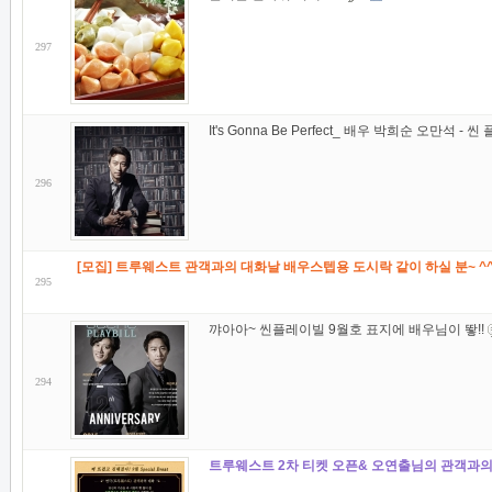
297
It's Gonna Be Perfect_ 배우 박희순 오만석 -
296
[모집] 트루웨스트 관객과의 대화날 배우스텝용 도시락 같이 하실 분~ ^
295
꺄아아~ 씬플레이빌 9월호 표지에 배우님이 뙇!!
294
트루웨스트 2차 티켓 오픈& 오연출님의 관객과의