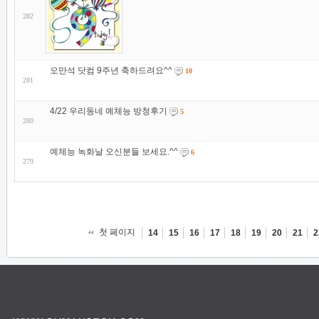
282
오만석 닷컴 9주년 축하드려요^^
10
281
4/22 우리동네 예체능 방청후기
5
280
예체능 녹화날 오신분들 보세요.^^
6
279
첫 페이지
14
15
16
17
18
19
20
21
2