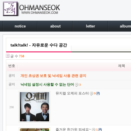
notice
about
letter
albu
talk!talk! - 자유로운 수다 공간
글 수
758
번호
제목
공지
개인 초상권 보호 및 닉네임 사용 관련 공지
공지
닉네임 설정시 사용할 수 없는 단어
3
뮤지컬 오케피 포스터
9
298
즐거운 한가위 되세요~
5