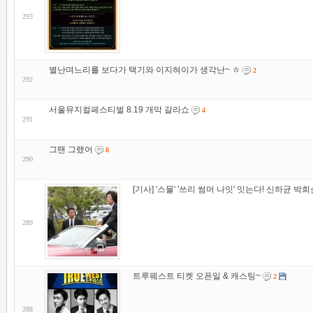
293
별난며느리를 보다가 택기와 이지혀이가 생각난~ ㅎ
2
292
서울뮤지컬페스티벌 8.19 개막 갈라쇼
4
291
그땐 그랬어
8
290
[기사] '스물' '쓰리 썸머 나잇' 잇는다! 신하균 박
289
트루웨스트 티켓 오픈일 & 캐스팅~
2
288