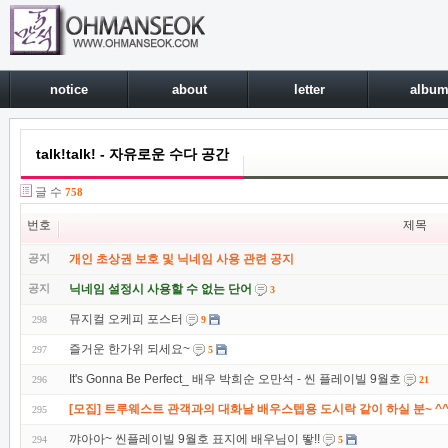
notice
about
letter
albu
talk!talk! - 자유로운 수다 공간
글 수
758
번호
제목
공지
개인 초상권 보호 및 닉네임 사용 관련 공지
공지
닉네임 설정시 사용할 수 없는 단어
3
뮤지컬 오케피 포스터
298
9
즐거운 한가위 되세요~
297
5
It's Gonna Be Perfect_ 배우 박희순 오만석 - 씬 플레이빌 9월호
296
21
[모집] 트루웨스트 관객과의 대화날 배우스텝용 도시락 같이 하실 분~ ^
295
꺄아아~ 씬플레이빌 9월호 표지에 배우님이 뙇!!
294
5