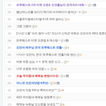
트루웨스트 2차 티켓 오픈& 오연출님의 관객과의 대화~~
293
1
별난며느리를 보다가 택기와 이지혀이가 생각난~ ㅎ
292
2
서울뮤지컬페스티벌 8.19 개막 갈라쇼
291
4
그땐 그랬어
290
8
[기사] '스물' '쓰리 썸머 나잇' 잇는다! 신하균 박희순 오만석의 40대 청춘영
289
트루웨스트 티켓 오픈일 & 캐스팅~
288
2
오만석 배우님 연극 트루웨스트 연출~
287
6
<기사> 오만석, 연극 '트루웨스트' 연출가로 변신
286
5
바쁜 와중 심심 ㅎㅎ 문득 생존 신고....
285
7
너무 조용한 우리 닷컴ㅜㅜ
284
14
오늘 우리동네 예체능 본방사수요~
283
5
어느덧 오만석닷컴 9주년~
282
27
오만석 닷컴 9주년 축하드려요^^
281
10
4/22 우리동네 예체능 방청후기
280
5
예체능 녹화날 오신분들 보세요.^^
279
6