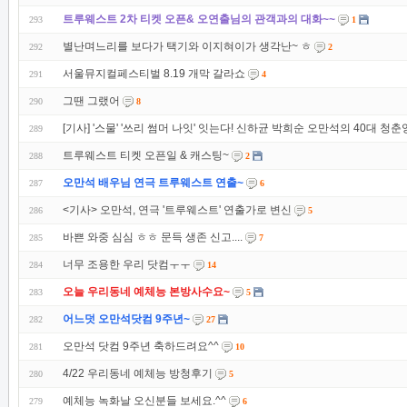
트루웨스트 2차 티켓 오픈& 오연출님의 관객과의 대화~~
293
1
별난며느리를 보다가 택기와 이지혀이가 생각난~ ㅎ
292
2
서울뮤지컬페스티벌 8.19 개막 갈라쇼
291
4
그땐 그랬어
290
8
[기사] '스물' '쓰리 썸머 나잇' 잇는다! 신하균 박희순 오만석의 40대 청춘영
289
트루웨스트 티켓 오픈일 & 캐스팅~
288
2
오만석 배우님 연극 트루웨스트 연출~
287
6
<기사> 오만석, 연극 '트루웨스트' 연출가로 변신
286
5
바쁜 와중 심심 ㅎㅎ 문득 생존 신고....
285
7
너무 조용한 우리 닷컴ㅜㅜ
284
14
오늘 우리동네 예체능 본방사수요~
283
5
어느덧 오만석닷컴 9주년~
282
27
오만석 닷컴 9주년 축하드려요^^
281
10
4/22 우리동네 예체능 방청후기
280
5
예체능 녹화날 오신분들 보세요.^^
279
6