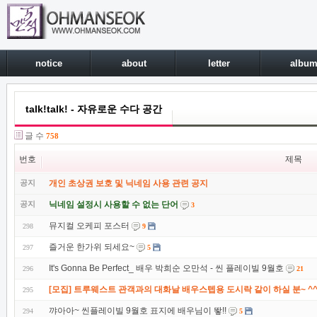
notice
about
letter
albu
talk!talk! - 자유로운 수다 공간
글 수
758
번호
제목
공지
개인 초상권 보호 및 닉네임 사용 관련 공지
공지
닉네임 설정시 사용할 수 없는 단어
3
뮤지컬 오케피 포스터
298
9
즐거운 한가위 되세요~
297
5
It's Gonna Be Perfect_ 배우 박희순 오만석 - 씬 플레이빌 9월호
296
21
[모집] 트루웨스트 관객과의 대화날 배우스텝용 도시락 같이 하실 분~ ^
295
꺄아아~ 씬플레이빌 9월호 표지에 배우님이 뙇!!
294
5