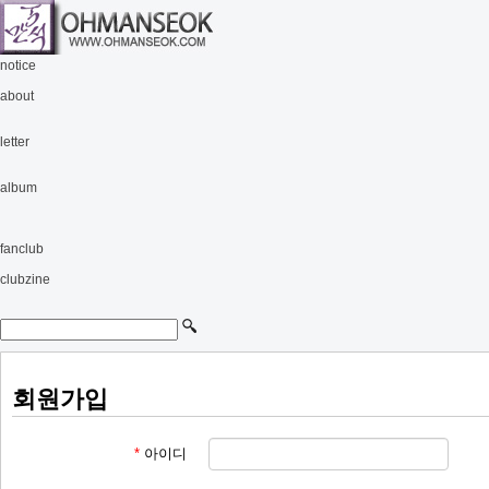
notice
about
letter
album
fanclub
clubzine
회원가입
*
아이디