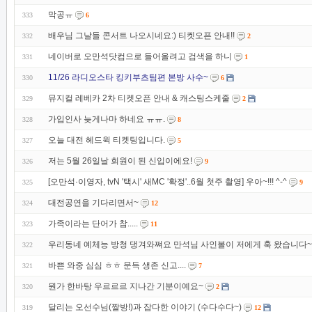
막공ㅠ
333
6
배우님 그날들 콘서트 나오시네요:) 티켓오픈 안내!!
332
2
네이버로 오만석닷컴으로 들어올려고 검색을 하니
331
1
11/26 라디오스타 킹키부츠팀편 본방 사수~
330
6
뮤지컬 레베카 2차 티켓오픈 안내 & 캐스팅스케줄
329
2
가입인사 늦게나마 하네요 ㅠㅠ.
328
8
오늘 대전 헤드윅 티켓팅입니다.
327
5
저는 5월 26일날 회원이 된 신입이에요!
326
9
[오만석·이영자, tvN '택시' 새MC '확정'..6월 첫주 촬영] 우아~!!! ^-^
325
9
대전공연을 기다리면서~
324
12
가족이라는 단어가 참.....
323
11
우리동네 예체능 방청 댕겨와쪄요 만석님 사인볼이 저에게 훅 왔습니다~
322
바쁜 와중 심심 ㅎㅎ 문득 생존 신고....
321
7
뭔가 한바탕 우르르르 지나간 기분이예요~
320
2
달리는 오선수님(짤방!)과 잡다한 이야기 (수다수다~)
319
12