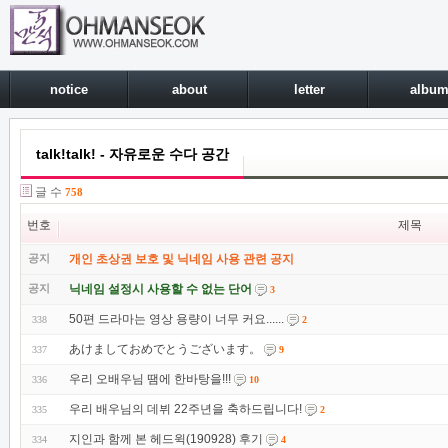
notice
about
letter
albu
talk!talk! - 자유로운 수다 공간
글 수
758
번호
제목
공지
개인 초상권 보호 및 닉네임 사용 관련 공지
공지
닉네임 설정시 사용할 수 없는 단어
3
50편 드라마는 영상 용량이 너무 커요......
338
2
あけましておめでとうございます。
337
9
우리 오배우님 땜에 한바탕을!!!
336
10
우리 배우님의 데뷔 22주년을 축하드립니다!
335
2
지인과 함께 본 헤드윅(190928) 후기
334
4