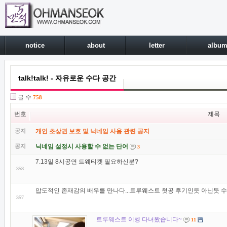
notice
about
letter
albu
talk!talk! - 자유로운 수다 공간
글 수
758
번호
제목
공지
개인 초상권 보호 및 닉네임 사용 관련 공지
공지
닉네임 설정시 사용할 수 없는 단어
3
7.13일 8시공연 트웨티켓 필요하신분?
358
압도적인 존재감의 배우를 만나다...트루웨스트 첫공 후기인듯 아닌듯 수다
357
트루웨스트 이벵 다녀왔습니다~
11