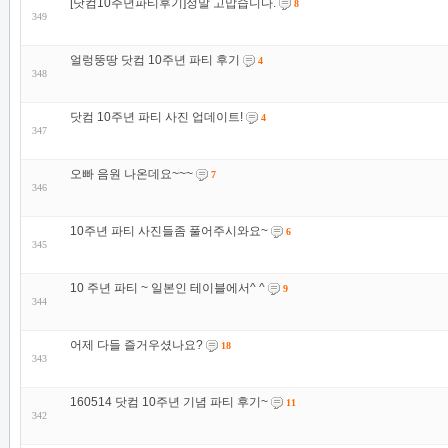
[닷컴10주년파티후기]정말 고맙습니다.
8
349
얼렁뚱땅 닷컴 10주년 파티 후기
4
348
닷컴 10주년 파티 사진 업데이트!
4
347
오빠 음원 나온데요~~~
7
346
10주년 파티 사진들좀 풀어주시와요~
6
345
10 주년 파티 ~ 일본인 테이블에서^ ^
9
344
어제 다들 즐거우셨나요?
18
343
160514 닷컴 10주년 기념 파티 후기~
11
342