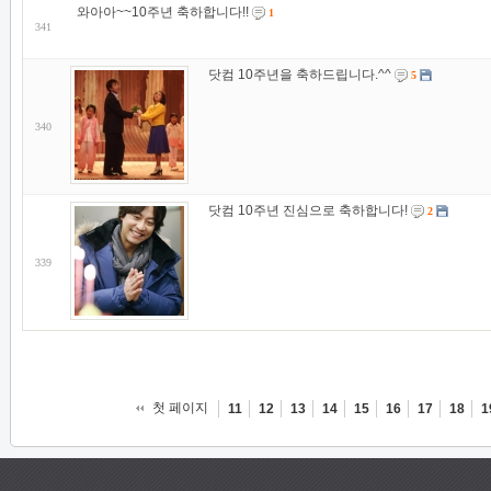
와아아~~10주년 축하합니다!!
1
341
닷컴 10주년을 축하드립니다.^^
5
340
닷컴 10주년 진심으로 축하합니다!
2
339
첫 페이지
11
12
13
14
15
16
17
18
1