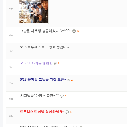
356
그날들 티켓팅 성공하셨나요^^??..
12
355
6/18 트루웨스트 이벵 예정입니다.
354
6/17 38사기동대 첫방
6
353
6/17 뮤지컬 그날들 티켓 오픈~
2
352
'시그날들' 만짱님 출연~ ^^
7
351
트루웨스트 이벵 참여하세요~
19
350