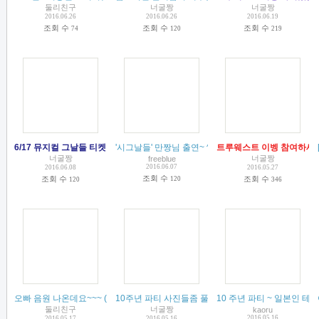
둘리친구
너굴짱
너굴짱
2016.06.26
2016.06.26
2016.06.19
조회 수
조회 수
조회 수
74
120
219
6/17 뮤지컬 그날들 티켓 오픈~
'시그날들' 만짱님 출연~ ^^
(
2
)
트루웨스트 이벵 참여하세
(
7
)
너굴짱
너굴짱
freeblue
2016.06.07
2016.06.08
2016.05.27
조회 수
조회 수
조회 수
120
120
346
오빠 음원 나온데요~~~
(
7
)
10주년 파티 사진들좀 풀어주시와요~
10 주년 파티 ~ 일본인 테
(
6
)
둘리친구
너굴짱
kaoru
2016.05.16
2016.05.17
2016.05.16