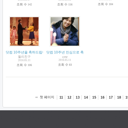
조회 수
조회 수
조회 수
184
142
156
닷컴 10주년을 축하드립니다.^^
닷컴 10주년 진심으로 축하합니다!
(
5
)
(
2
)
둘리친구
cmr
2016.05.11
2016.05.11
조회 수
조회 수
83
106
첫 페이지
11
12
13
14
15
16
17
18
1