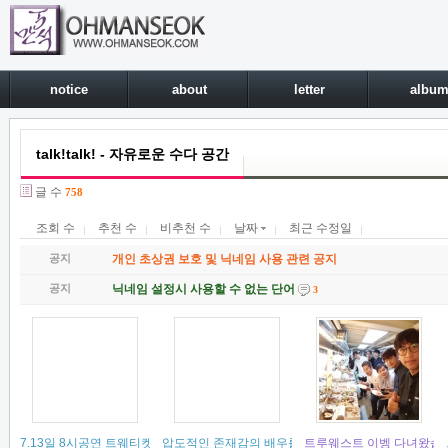
notice
about
letter
albu
talk!talk! - 자유로운 수다 공간
글 수
758
조회 수
추천 수
비추천 수
날짜
최근 수정일
공지
개인 초상권 보호 및 닉네임 사용 관련 공지
공지
닉네임 설정시 사용할 수 없는 단어
3
7.13일 8시공연 트웨티켓 필요하신분?
압도적인 존재감의 배우를 만나다...트루웨스트 첫공 후
트루웨스트 이벵 다녀왔습