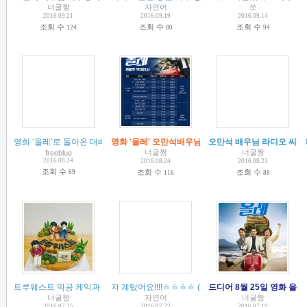
너굴짱
자연어
쏘
2016.09.21
2016.09.19
2016.09.14
조회 수
조회 수
조회 수
124
80
94
영화 ‘올레’로 돌아온 대배우 신하균, 박희순, 오만석 - cosmopolitan 2016. 08.
영화 '올레' 오만석배우님 무대인사 일정~!!
오만석 배우님 라디오 씨네
(
1
)
(
1
)
너굴짱
너굴짱
freeblue
2016.08.24
2016.08.24
2016.08.23
조회 수
조회 수
조회 수
69
116
88
트루웨스트 막공 케익과 정산~
저 계탔어요!!!!ㅎㅎㅎㅎ
(
5
)
(
6
)
드디어 8월 25일 영화 올레
너굴짱
자연어
너굴짱
2016.07.25
2016.07.22
2016.07.19