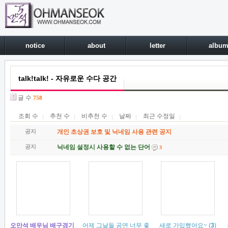
notice
about
letter
albu
talk!talk! - 자유로운 수다 공간
글 수
758
조회 수
추천 수
비추천 수
날짜
최근 수정일
공지
개인 초상권 보호 및 닉네임 사용 관련 공지
공지
닉네임 설정시 사용할 수 없는 단어
3
오만석 배우님 배구경기 시구 참여 예정입니다.
어제 그날들 공연 너무 좋았어욥ㅎㅎㅎㅎ
(
1
)
새로 가입했어요~
(
3
)
(
3
)