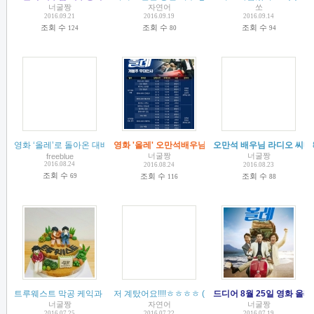
너굴짱
자연어
쏘
2016.09.21
2016.09.19
2016.09.14
조회 수
조회 수
조회 수
124
80
94
영화 ‘올레’로 돌아온 대배우 신하균, 박희순, 오만석 - cosmopolitan 2016. 08.
영화 '올레' 오만석배우님 무대인사 일정~!!
오만석 배우님 라디오 씨네
(
1
)
(
1
)
너굴짱
너굴짱
freeblue
2016.08.24
2016.08.24
2016.08.23
조회 수
조회 수
조회 수
69
116
88
트루웨스트 막공 케익과 정산~
저 계탔어요!!!!ㅎㅎㅎㅎ
(
5
)
(
6
)
드디어 8월 25일 영화 올레
너굴짱
자연어
너굴짱
2016.07.25
2016.07.22
2016.07.19