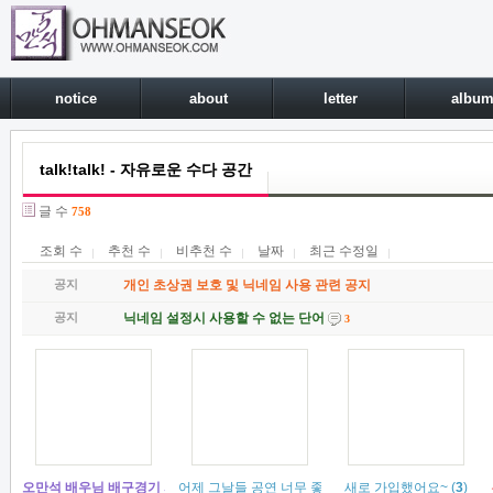
notice
about
letter
albu
talk!talk! - 자유로운 수다 공간
글 수
758
조회 수
추천 수
비추천 수
날짜
최근 수정일
공지
개인 초상권 보호 및 닉네임 사용 관련 공지
공지
닉네임 설정시 사용할 수 없는 단어
3
오만석 배우님 배구경기 시구 참여 예정입니다.
어제 그날들 공연 너무 좋았어욥ㅎㅎㅎㅎ
(
1
)
새로 가입했어요~
(
3
)
(
3
)