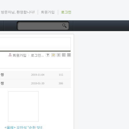
방문자님, 환영합니다!
회원가입
로그인
회원가입
로그인...
굴짱
2019-11-04
115
굴짱
2018-01-30
306
& 오만석 “외로워도 슬퍼도 나는 안 울어~” -맥스무비 2016. 9
)
<올레> 오만석 “순한 맛의 소중함” - 맥스무비 2016. 9
(
1
)