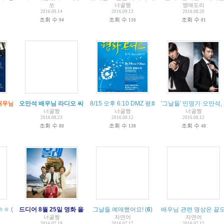
쏘
너굴짱
앵매도리
2016.09.14
2016.09.13
2016.08.26
조회 수
조회 수
조회 수
94
116
81
cosmopolitan 2016. 08.
배우님 무대인사 일정~!!
오만석 배우님 라디오 씨네타운 출연
(
1
)
(
1
)
8/15 오후 6:10 DMZ 평화 콘서트 방송(오만석 
(
2
)
'그날들' 민영기·오만석
너굴짱
너굴짱
너굴짱
2016.08.23
2016.08.12
2016.08.12
조회 수
조회 수
조회 수
88
138
48
ㅎㅎㅎ
(
6
)
드디어 8월 25일 영화 올레 개봉~
그날들 예매했어요!
(
9
)
(
6
)
배우님 관련 영상은 끝
너굴짱
자연어
자연어
2016.07.19
2016.07.17
2016.07.12