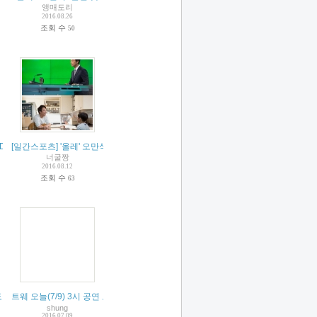
앵매도리
2016.08.26
조회 수
50
배우님과 그날들팀 출연)
, DMZ평화콘서트 출연
[일간스포츠] '올레' 오만석, 드라마 예능 무대 돌고돌아 스크린 안착
(
6
)
(
2
)
너굴짱
2016.08.12
조회 수
63
도 없이 나오네요ㅠㅠ
트웨 오늘(7/9) 3시 공연 보고 왔습니다!!!
(
1
)
(
4
)
shung
2016.07.09