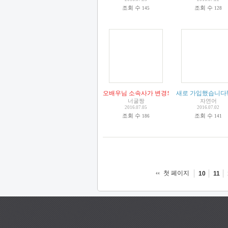
조회 수
조회 수
145
128
오배우님 소속사가 변경되었습니다.
새로 가입했습니다!!
(
5
)
너굴짱
자연어
2016.07.05
2016.07.02
조회 수
조회 수
186
141
첫 페이지
10
11