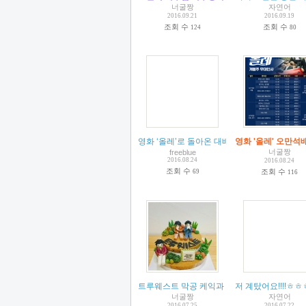
너굴짱
자연어
2016.09.21
2016.09.19
조회 수
조회 수
124
80
영화 ‘올레’로 돌아온 대배우 신하균, 박희순, 오만석 - 
영화 '올레' 오만석
너굴짱
freeblue
2016.08.24
2016.08.24
조회 수
조회 수
69
116
트루웨스트 막공 케익과 정산~
저 계탔어요!!!!ㅎ
(
5
)
너굴짱
자연어
2016.07.25
2016.07.22