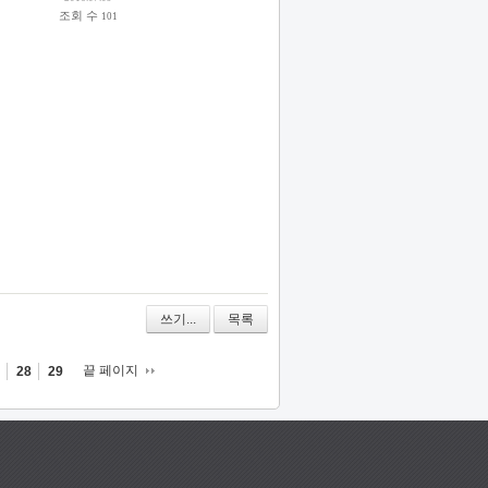
조회 수
101
쓰기...
목록
끝 페이지
28
29