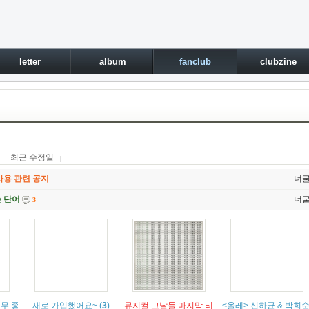
letter
album
fanclub
clubzine
최근 수정일
사용 관련 공지
너
는 단어
너
3
너무 좋았어욥ㅎㅎㅎㅎ
(
1
)
새로 가입했어요~
(
3
)
(
3
)
뮤지컬 그날들 마지막 티켓 오픈, 대구 티켓 오픈
<올레> 신하균 & 박희순 
(
2