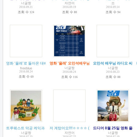
너굴짱
자연어
쏘
2016.09.21
2016.09.19
2016.09.14
조회 수
조회 수
조회 수
124
80
94
영화 ‘올레’로 돌아온 대배우 신하균, 박희순, 오만석 - cosmopolitan 2016. 08.
영화 '올레' 오만석배우님 무대인사 일정~!!
오만석 배우님 라디오 씨네
(
1
)
(
1
)
너굴짱
너굴짱
freeblue
2016.08.24
2016.08.24
2016.08.23
조회 수
조회 수
조회 수
69
116
88
트루웨스트 막공 케익과 정산~
저 계탔어요!!!!ㅎㅎㅎㅎ
(
5
)
(
6
)
드디어 8월 25일 영화 올레
너굴짱
자연어
너굴짱
2016.07.25
2016.07.22
2016.07.19