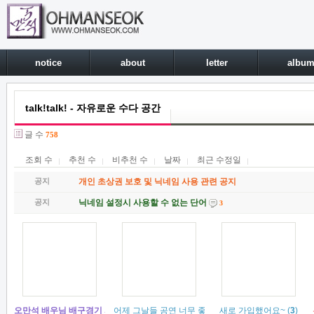
notice
about
letter
albu
talk!talk! - 자유로운 수다 공간
글 수
758
조회 수
추천 수
비추천 수
날짜
최근 수정일
공지
개인 초상권 보호 및 닉네임 사용 관련 공지
공지
닉네임 설정시 사용할 수 없는 단어
3
오만석 배우님 배구경기 시구 참여 예정입니다.
어제 그날들 공연 너무 좋았어욥ㅎㅎㅎㅎ
(
1
)
새로 가입했어요~
(
3
)
(
3
)