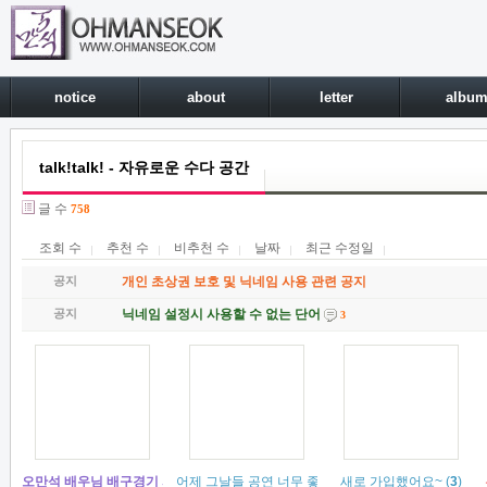
notice
about
letter
albu
talk!talk! - 자유로운 수다 공간
글 수
758
조회 수
추천 수
비추천 수
날짜
최근 수정일
공지
개인 초상권 보호 및 닉네임 사용 관련 공지
공지
닉네임 설정시 사용할 수 없는 단어
3
오만석 배우님 배구경기 시구 참여 예정입니다.
어제 그날들 공연 너무 좋았어욥ㅎㅎㅎㅎ
(
1
)
새로 가입했어요~
(
3
)
(
3
)