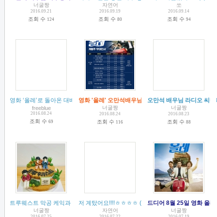
너굴짱
자연어
쏘
2016.09.21
2016.09.19
2016.09.14
조회 수
조회 수
조회 수
124
80
94
영화 ‘올레’로 돌아온 대배우 신하균, 박희순, 오만석 - cosmopolitan 2016. 08.
영화 '올레' 오만석배우님 무대인사 일정~!!
오만석 배우님 라디오 씨네
(
1
)
(
1
)
너굴짱
너굴짱
freeblue
2016.08.24
2016.08.24
2016.08.23
조회 수
조회 수
조회 수
69
116
88
트루웨스트 막공 케익과 정산~
저 계탔어요!!!!ㅎㅎㅎㅎ
(
5
)
(
6
)
드디어 8월 25일 영화 올레
너굴짱
자연어
너굴짱
2016.07.25
2016.07.22
2016.07.19