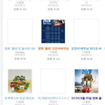
너굴짱
자연어
쏘
2016.09.21
2016.09.19
2016.09.14
조회 수
조회 수
조회 수
124
80
94
영화 ‘올레’로 돌아온 대배우 신하균, 박희순, 오만석 - cosmopolitan 2016. 08.
영화 '올레' 오만석배우님 무대인사 일정~!!
오만석 배우님 라디오 씨네
(
1
)
(
1
)
너굴짱
너굴짱
freeblue
2016.08.24
2016.08.24
2016.08.23
조회 수
조회 수
조회 수
69
116
88
트루웨스트 막공 케익과 정산~
저 계탔어요!!!!ㅎㅎㅎㅎ
(
5
)
(
6
)
드디어 8월 25일 영화 올레
너굴짱
자연어
너굴짱
2016.07.25
2016.07.22
2016.07.19