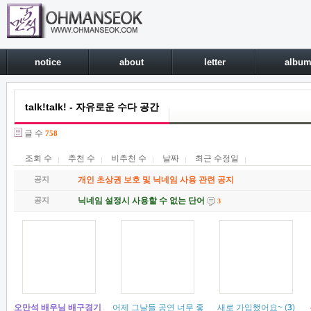
notice
about
letter
albu
talk!talk! - 자유로운 수다 공간
글 수
758
조회 수
추천 수
비추천 수
날짜
최근 수정일
공지
개인 초상권 보호 및 닉네임 사용 관련 공지
공지
닉네임 설정시 사용할 수 없는 단어
3
오만석 배우님 배구경기 시구 참여 예정입니다.
어제 그날들 공연 너무 좋았어욥ㅎㅎㅎㅎ
(
1
)
새로 가입했어요~
(
3
)
(
3
)