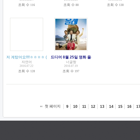
조회 수
조회 수
조회 수
116
88
138
저 계탔어요!!!!ㅎㅎㅎㅎ
(
6
)
드디어 8월 25일 영화 올레 개봉~
(
9
)
자연어
너굴짱
2016.07.22
2016.07.19
조회 수
조회 수
128
197
첫 페이지
9
10
11
12
13
14
15
16
1