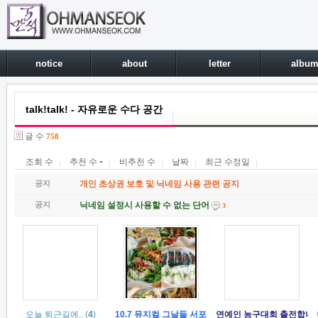
notice
about
letter
albu
talk!talk! - 자유로운 수다 공간
글 수
758
조회 수
추천 수
비추천 수
날짜
최근 수정일
공지
개인 초상권 보호 및 닉네임 사용 관련 공지
공지
닉네임 설정시 사용할 수 없는 단어
3
오늘 퇴근길에..
(
4
)
10.7 뮤지컬 그날들 서포트 진행되었습니다.
연예인 농구대회 출전합니다.
(
6
)