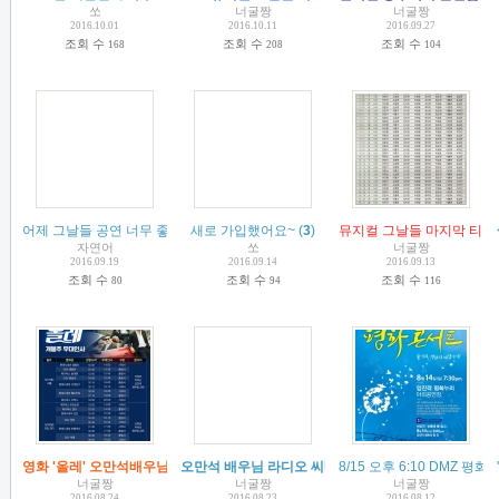
쏘
너굴짱
너굴짱
2016.10.01
2016.10.11
2016.09.27
조회 수
조회 수
조회 수
168
208
104
어제 그날들 공연 너무 좋았어욥ㅎㅎㅎㅎ
새로 가입했어요~
(
3
)
(
3
)
뮤지컬 그날들 마지막 티켓 
자연어
쏘
너굴짱
2016.09.19
2016.09.14
2016.09.13
조회 수
조회 수
조회 수
80
94
116
영화 '올레' 오만석배우님 무대인사 일정~!!
오만석 배우님 라디오 씨네타운 출연
(
1
)
8/15 오후 6:10 DMZ
(
2
)
너굴짱
너굴짱
너굴짱
2016.08.24
2016.08.23
2016.08.12