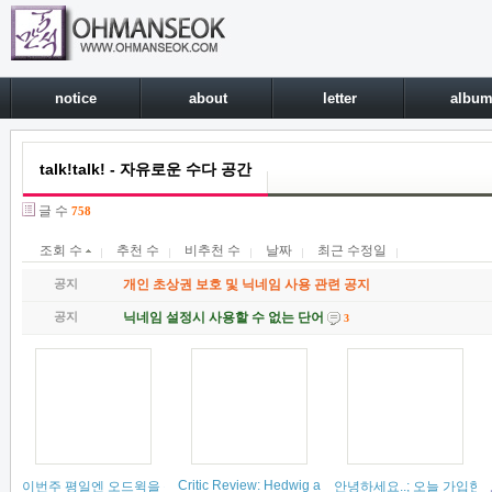
notice
about
letter
albu
talk!talk! - 자유로운 수다 공간
글 수
758
조회 수
추천 수
비추천 수
날짜
최근 수정일
공지
개인 초상권 보호 및 닉네임 사용 관련 공지
공지
닉네임 설정시 사용할 수 없는 단어
3
Critic Review: Hedwig and the Angry Inch – The Revi
이번주 평일엔 오드윅을 볼 수 없다니ㅠ
(
18
)
안녕하세요..; 오늘 가입한