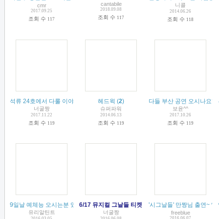
cantabile
니콜
cmr
2018.09.08
2017.09.25
2014.06.26
조회 수
117
조회 수
조회 수
117
118
석류 24호에서 다룰 이야기는....
(
8
헤드윅
)
(
2
)
다들 부산 공연 오시나요??
너굴짱
슈퍼파워
보윤^^
2017.11.22
2014.06.13
2017.10.26
조회 수
조회 수
조회 수
119
119
119
9일날 예체능 오시는분 있으세요?
6/17 뮤지컬 그날들 티켓 오픈~
(
11
)
'시그날들' 만짱님 출연~ ^^
(
2
)
유리알틴트
너굴짱
freeblue
2016.06.07
2016.03.05
2016.06.08