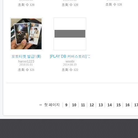
조회 수
조회 수
조회 수
120
120
120
포토티켓 발급!
(
8
)
[PLAY DB 커버스토리] '그녀들의 중심엔 우리가 있다
haroo1223
woobi
2018.05.01
2014.08.19
조회 수
조회 수
121
122
첫 페이지
9
10
11
12
13
14
15
16
1