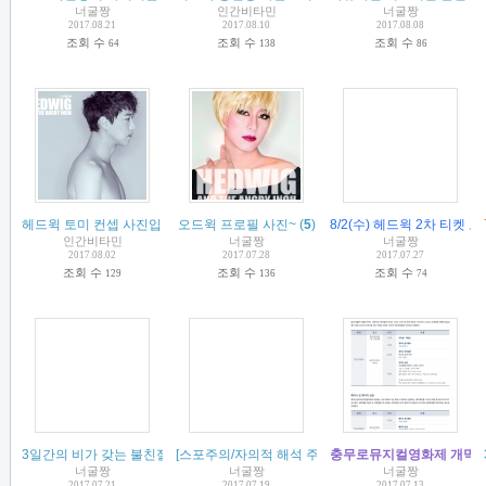
너굴짱
인간비타민
너굴짱
2017.08.21
2017.08.10
2017.08.08
조회 수
조회 수
조회 수
64
138
86
헤드윅 토미 컨셉 사진입니다ㅠㅠ
오드윅 프로필 사진~
(
6
)
(
5
)
8/2(수) 헤드윅 2차 티켓 오
인간비타민
너굴짱
너굴짱
2017.08.02
2017.07.28
2017.07.27
조회 수
조회 수
조회 수
129
136
74
3일간의 비가 갖는 불친절함에 대하여....
[스포주의/자의적 해석 주의 ^^] 3일간의 비 후기 써 봅
(
2
)
충무로뮤지컬영화제 개막식
너굴짱
너굴짱
너굴짱
2017.07.21
2017.07.19
2017.07.13