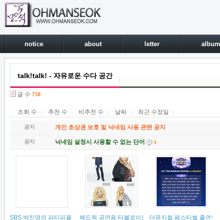
notice
about
letter
albu
talk!talk! - 자유로운 수다 공간
글 수
758
조회 수
추천 수
비추천 수
날짜
최근 수정일
공지
개인 초상권 보호 및 닉네임 사용 관련 공지
공지
닉네임 설정시 사용할 수 없는 단어
3
SBS 박진영의 파티피플 출연~
헤드윅 공연용 타블로이드컷입니다ㅠㅠ
더뮤지컬 페스티벌 출연~
(
6
)