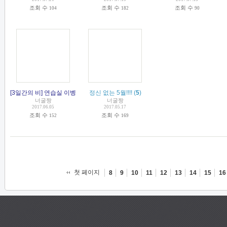
조회 수
조회 수
조회 수
104
182
90
[3일간의 비] 연습실 이벵합니다. 참여하세요~
정신 없는 5월!!!!
(
(
3
5
)
)
너굴짱
너굴짱
2017.06.05
2017.05.17
조회 수
조회 수
152
169
첫 페이지
8
9
10
11
12
13
14
15
16