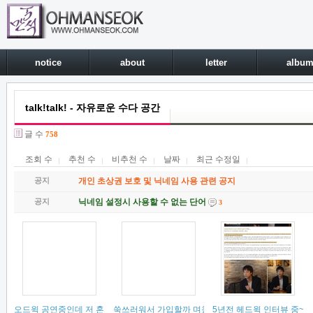
notice
about
letter
albu
talk!talk! - 자유로운 수다 공간
글 수
758
조회 수
추천 수
비추천 수
날짜
최근 수정일
공지
개인 초상권 보호 및 닉네임 사용 관련 공지
공지
닉네임 설정시 사용할 수 없는 단어
3
오드윅 공연중인데 저 혼자 집에 있다보면
쑥쓰러워서 가입할까 며칠 고민하다가 가입했어요ㅎㅎ인
(
15
)
5년전 헤드윅 인터뷰 중~
(