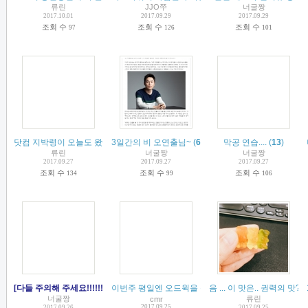
류린
JJO쭈
너굴짱
2017.10.01
2017.09.29
2017.09.29
조회 수
조회 수
조회 수
97
126
101
닷컴 지박령이 오늘도 왔습니다 + 아무말대잔치
3일간의 비 오연출님~
(
49
(
6
)
)
막공 연습....
(
13
)
류린
너굴짱
너굴짱
2017.09.27
2017.09.27
2017.09.27
조회 수
조회 수
조회 수
134
99
106
[다들 주의해 주세요!!!!!!!] 팬클럽내 사기, 돈거래
이번주 평일엔 오드윅을 볼 수 없다니ㅠ
(
10
)
음 ... 이 맛은.. 권력의 맛?!
(
18
)
(
너굴짱
류린
cmr
2017.09.25
2017.09.26
2017.09.25