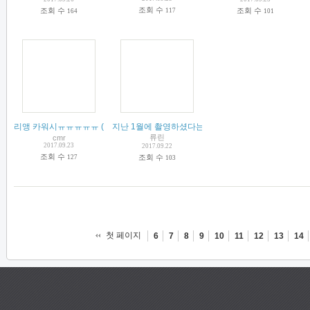
조회 수
조회 수
조회 수
117
164
101
리앵 카워시ㅠㅠㅠㅠㅠ
(
18
지난 1월에 촬영하셨다는 영화 나오나보네요 (+잡담)
)
(
류린
cmr
2017.09.23
2017.09.22
조회 수
조회 수
127
103
첫 페이지
6
7
8
9
10
11
12
13
14