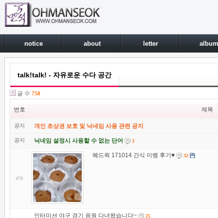
notice
about
letter
albu
talk!talk! - 자유로운 수다 공간
글 수
758
번호
제목
공지
개인 초상권 보호 및 닉네임 사용 관련 공지
공지
닉네임 설정시 사용할 수 없는 단어
3
헤드윅 171014 간식 이벵 후기♥
32
478
인터미션 야구 경기 응원 다녀왔습니다~
25