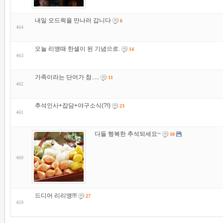
내일 오드윅을 만나러 갑니다
6
464
오늘 리앵때 한셀이 된 기념으로.
14
463
가족이라는 단어가 참.....
11
462
추석인사+잡담+야구소식(?!)
23
461
다들 행복한 추석되세요~
10
460
드디어 리리앵!!!
27
459