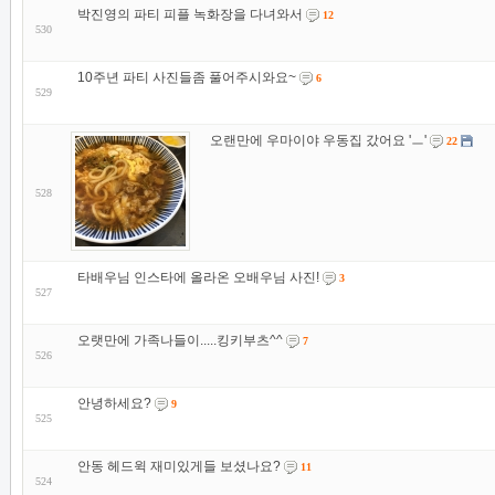
박진영의 파티 피플 녹화장을 다녀와서
12
530
10주년 파티 사진들좀 풀어주시와요~
6
529
오랜만에 우마이야 우동집 갔어요 'ㅡ'
22
528
타배우님 인스타에 올라온 오배우님 사진!
3
527
오랫만에 가족나들이.....킹키부츠^^
7
526
안녕하세요?
9
525
안동 헤드윅 재미있게들 보셨나요?
11
524