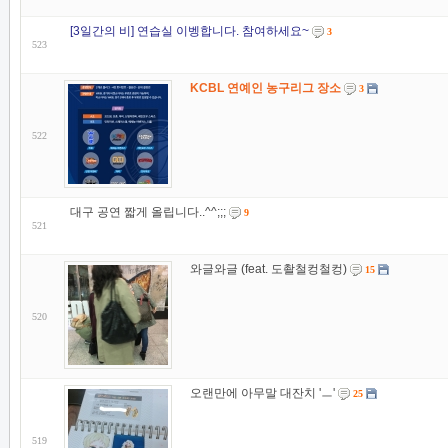
[3일간의 비] 연습실 이벵합니다. 참여하세요~
3
523
KCBL 연예인 농구리그 장소
3
522
대구 공연 짧게 올립니다..^^;;;
9
521
와글와글 (feat. 도촬철컹철컹)
15
520
오랜만에 아무말 대잔치 'ㅡ'
25
519