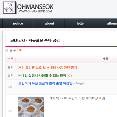
notice
about
letter
albu
talk!talk! - 자유로운 수다 공간
글 수
758
번호
제목
공지
개인 초상권 보호 및 닉네임 사용 관련 공지
공지
닉네임 설정시 사용할 수 없는 단어
3
오만석 배우님 정글의 법칙 출연 예정입니다
8
538
헤드윅 171014 간식 이벵 후기♥
32
537