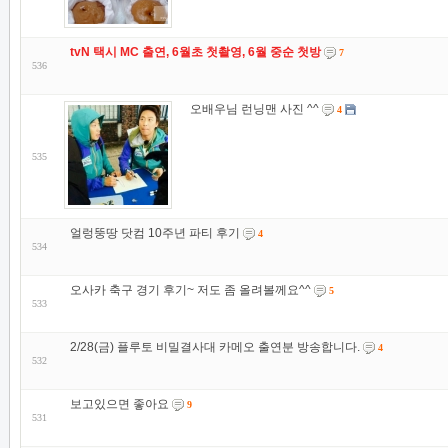
tvN 택시 MC 출연, 6월초 첫촬영, 6월 중순 첫방
7
536
오배우님 런닝맨 사진 ^^
4
535
얼렁뚱땅 닷컴 10주년 파티 후기
4
534
오사카 축구 경기 후기~ 저도 좀 올려볼께요^^
5
533
2/28(금) 플루토 비밀결사대 카메오 출연분 방송합니다.
4
532
보고있으면 좋아요
9
531