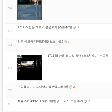
536
171125 안동 헤드윅 본공후기 (스포주의)
14
535
안동 헤드윅 재미있게들 보셨나요?
11
534
171125 안동 헤드윅 공연 다녀온 후기 (본공후기
533
가입했습니다 드디어..! 잘부탁드려요!!!
26
532
석류 23/24호(2017헤드윅)를 읽고 나서 쓰는 후기
12
531