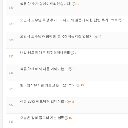
석류 24호가 업데이트되었습니다.
15
530
오만석 교수님 특강 후기...아니고 제 질문에 대한 답변 후기...ㅎㅎ
9
529
오만석 교수님과 함께한 '한국창작뮤지컬 엿보기'
10
528
내일 헤드윅 대구 티켓팅이네요!!!
9
527
석류 24호에서 다룰 이야기는....
8
526
한국창작뮤지컬 엿보고 왔어요~ ^^v..
15
525
석류 23호 헤드윅편 업데이트~
16
524
오늘은 강의 들으러 가는 날!!!
16
523