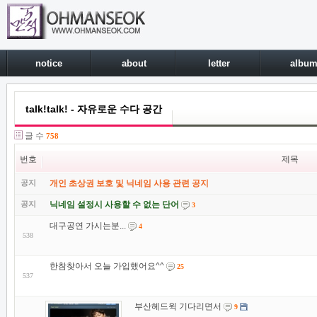
notice
about
letter
albu
talk!talk! - 자유로운 수다 공간
글 수
758
번호
제목
공지
개인 초상권 보호 및 닉네임 사용 관련 공지
공지
닉네임 설정시 사용할 수 없는 단어
3
대구공연 가시는분...
4
538
한참찾아서 오늘 가입했어요^^
25
537
부산헤드윅 기다리면서
9