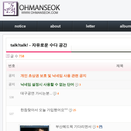
notice
about
letter
albu
talk!talk! - 자유로운 수다 공간
글 수
758
번호
제목
공지
개인 초상권 보호 및 닉네임 사용 관련 공지
공지
닉네임 설정시 사용할 수 없는 단어
3
대구공연 가시는분...
4
538
한참찾아서 오늘 가입했어요^^
25
537
부산헤드윅 기다리면서
9