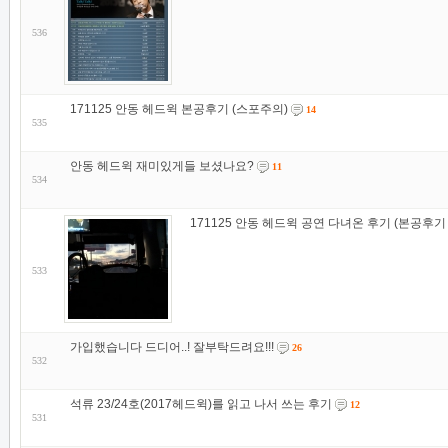
536
171125 안동 헤드윅 본공후기 (스포주의)
14
535
안동 헤드윅 재미있게들 보셨나요?
11
534
171125 안동 헤드윅 공연 다녀온 후기 (본공후기
533
가입했습니다 드디어..! 잘부탁드려요!!!
26
532
석류 23/24호(2017헤드윅)를 읽고 나서 쓰는 후기
12
531