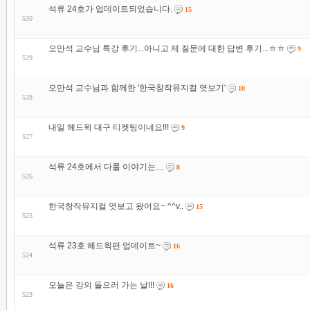
석류 24호가 업데이트되었습니다.
15
530
오만석 교수님 특강 후기...아니고 제 질문에 대한 답변 후기...ㅎㅎ
9
529
오만석 교수님과 함께한 '한국창작뮤지컬 엿보기'
10
528
내일 헤드윅 대구 티켓팅이네요!!!
9
527
석류 24호에서 다룰 이야기는....
8
526
한국창작뮤지컬 엿보고 왔어요~ ^^v..
15
525
석류 23호 헤드윅편 업데이트~
16
524
오늘은 강의 들으러 가는 날!!!
16
523