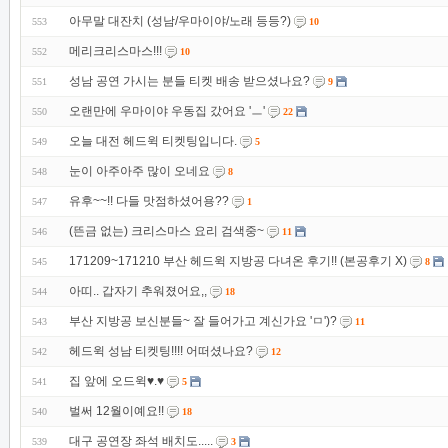
아무말 대잔치 (성남/우마이야/노래 등등?)
553
10
메리크리스마스!!!
552
10
성남 공연 가시는 분들 티켓 배송 받으셨나요?
551
9
오랜만에 우마이야 우동집 갔어요 'ㅡ'
550
22
오늘 대전 헤드윅 티켓팅입니다.
549
5
눈이 아주아주 많이 오네요
548
8
유후~~!! 다들 맛점하셨어용??
547
1
(뜬금 없는) 크리스마스 요리 검색중~
546
11
171209~171210 부산 헤드윅 지방공 다녀온 후기!! (본공후기 X)
545
8
아띠.. 갑자기 추워졌어요,,
544
18
부산 지방공 보신분들~ 잘 들어가고 계신가요 'ㅁ')?
543
11
헤드윅 성남 티켓팅!!!! 어떠셨나요?
542
12
집 앞에 오드윅♥.♥
541
5
벌써 12월이예요!!
540
18
대구 공연장 좌석 배치도.....
539
3