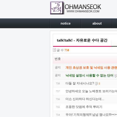
notice
about
talk!talk! - 자유로운 수다 공간
글 수
758
번호
공지
개인 초상권 보호 및 닉네임 사용 관련
공지
닉네임 설정시 사용할 수 없는 단어
다들 잘 지내시나요?
758
2
안녕하세요 오늘 노베첸토 보러가는
757
더쇼 신라하다 하신다는데...
756
조용한 닷컴에 추억 뿌리기
755
우아! 기적의형제!!! 넘넘 잼나요!!!><>
754