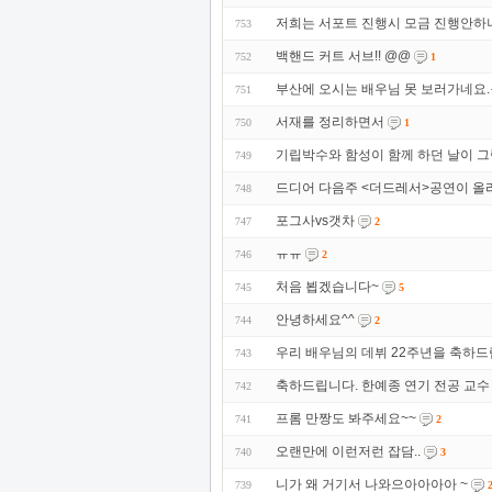
저희는 서포트 진행시 모금 진행안하
753
백핸드 커트 서브!! @@
752
1
부산에 오시는 배우님 못 보러가네요.
751
서재를 정리하면서
750
1
기립박수와 함성이 함께 하던 날이 
749
드디어 다음주 <더드레서>공연이 올
748
포그사vs갯차
747
2
ㅠㅠ
746
2
처음 뵙겠습니다~
745
5
안녕하세요^^
744
2
우리 배우님의 데뷔 22주년을 축하드
743
축하드립니다. 한예종 연기 전공 교수
742
프롬 만짱도 봐주세요~~
741
2
오랜만에 이런저런 잡담..
740
3
니가 왜 거기서 나와으아아아아 ~
739