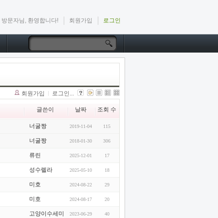
방문자님, 환영합니다!
회원가입
로그인
회원가입
로그인...
글쓴이
날짜
조회 수
너굴짱
2019-11-04
115
너굴짱
2018-01-30
306
류린
2025-12-01
17
성수렐라
2025-05-10
18
미호
2024-08-22
29
미호
2024-08-17
20
고양이수세미
2023-06-29
40