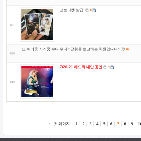
포토티켓 발급!
8
621
또 이러쿵 저러쿵 수다 수다~ 근황을 보고하는 차원입니다~
10
620
7/20-21 헤드윅 대만 공연
9
619
첫 페이지
1
2
3
4
5
6
7
8
9
1