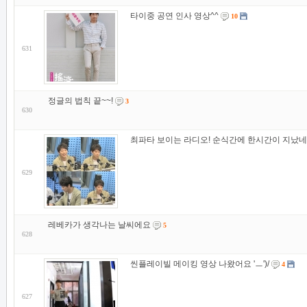
타이중 공연 인사 영상^^
10
631
정글의 법칙 끝~~!
3
630
최파타 보이는 라디오! 순식간에 한시간이 지났네
629
레베카가 생각나는 날씨에요
5
628
씬플레이빌 메이킹 영상 나왔어요 'ㅡ')/
4
627