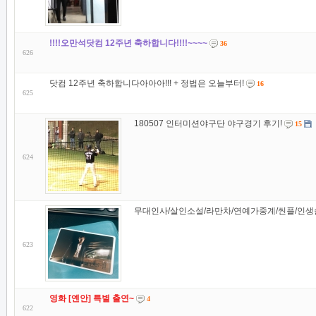
!!!!오만석닷컴 12주년 축하합니다!!!!~~~~
36
626
닷컴 12주년 축하합니다아아아!!! + 정법은 오늘부터!
16
625
180507 인터미션야구단 야구경기 후기!
15
624
무대인사/살인소설/라만차/연예가중계/씬플/인생술
623
영화 [옌안] 특별 출연~
4
622