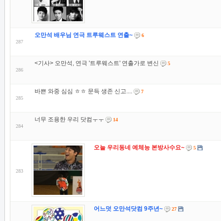
오만석 배우님 연극 트루웨스트 연출~
6
287
<기사> 오만석, 연극 '트루웨스트' 연출가로 변신
5
286
바쁜 와중 심심 ㅎㅎ 문득 생존 신고....
7
285
너무 조용한 우리 닷컴ㅜㅜ
14
284
오늘 우리동네 예체능 본방사수요~
5
283
어느덧 오만석닷컴 9주년~
27