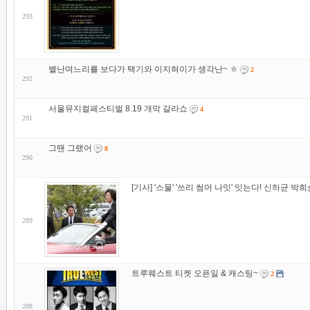
293
별난며느리를 보다가 택기와 이지혀이가 생각난~ ㅎ
2
292
서울뮤지컬페스티벌 8.19 개막 갈라쇼
4
291
그땐 그랬어
8
290
[기사] '스물' '쓰리 썸머 나잇' 잇는다! 신하균 박
289
트루웨스트 티켓 오픈일 & 캐스팅~
2
288