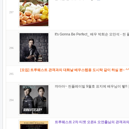
297
It's Gonna Be Perfect_ 배우 박희순 오만석 -
296
[모집] 트루웨스트 관객과의 대화날 배우스텝용 도시락 같이 하실 분~ ^
295
꺄아아~ 씬플레이빌 9월호 표지에 배우님이 뙇!!
294
트루웨스트 2차 티켓 오픈& 오연출님의 관객과의