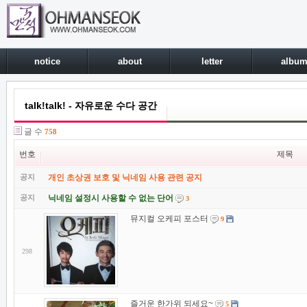
notice
about
letter
albu
talk!talk! - 자유로운 수다 공간
글 수
758
번호
제목
공지
개인 초상권 보호 및 닉네임 사용 관련 공지
공지
닉네임 설정시 사용할 수 없는 단어
3
뮤지컬 오케피 포스터
9
298
즐거운 한가위 되세요~
5