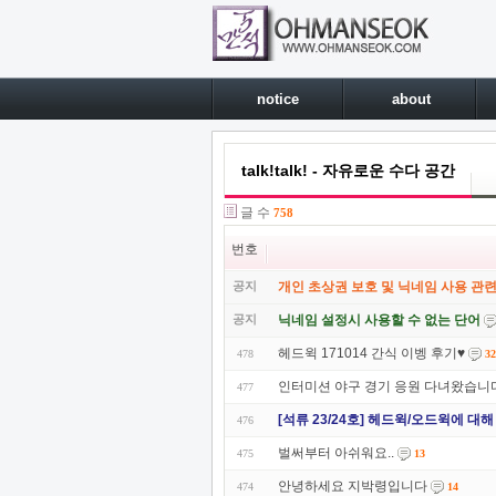
notice
about
talk!talk! - 자유로운 수다 공간
글 수
758
번호
공지
개인 초상권 보호 및 닉네임 사용 관련
공지
닉네임 설정시 사용할 수 없는 단어
헤드윅 171014 간식 이벵 후기♥
478
32
인터미션 야구 경기 응원 다녀왔습니
477
[석류 23/24호] 헤드윅/오드윅에 대
476
벌써부터 아쉬워요..
475
13
안녕하세요 지박령입니다
474
14