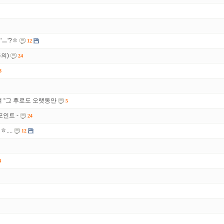
'ㅡ'?ㅎ
12
주의)
24
8
택 “그 후로도 오랫동안
5
포인트 -
24
....
12
4