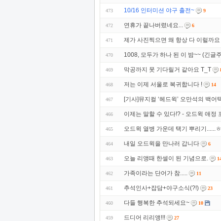
10/16 인터미션 야구 출전~
473
9
연휴가 끝나버렸네요...
472
6
제가 사진찍으면 왜 항상 다 이럴까요 
471
1008, 모두가 하나 된 이 밤~~ (긴글
470
막공까지 못 기다릴거 같아요 T_T
469
저는 이제 서울로 복귀합니다 !
468
14
[기사]뮤지컬 ‘헤드윅’ 오만석의 백어
467
이제는 말할 수 있다!? - 오드윅 애정 
466
오드윅 열병 가운데 택기 뿌리기......ㅎㅎ
465
내일 오드윅을 만나러 갑니다
464
6
오늘 리앵때 한셀이 된 기념으로.
463
1
가족이라는 단어가 참.....
462
11
추석인사+잡담+야구소식(?!)
461
23
다들 행복한 추석되세요~
460
10
드디어 리리앵!!!
459
27