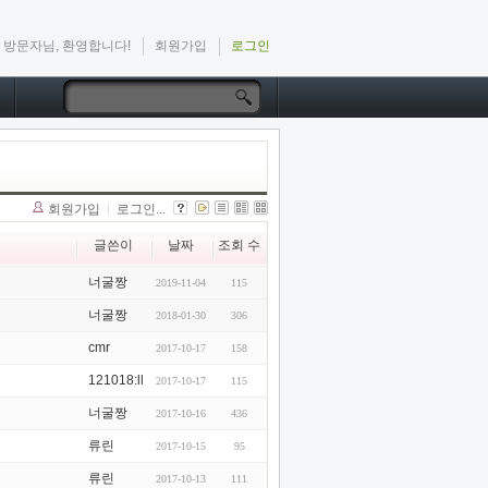
방문자님, 환영합니다!
회원가입
로그인
회원가입
로그인...
글쓴이
날짜
조회 수
너굴짱
2019-11-04
115
너굴짱
2018-01-30
306
cmr
2017-10-17
158
121018:ll
2017-10-17
115
너굴짱
2017-10-16
436
류린
2017-10-15
95
류린
2017-10-13
111