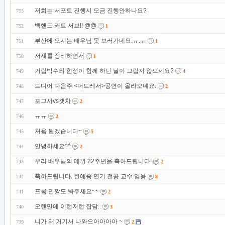
저희는 서포트 진행시 모금 진행안하나요?
753
백핸드 커트 서브!! @@
752
1
부산에 오시는 배우님 못 보러가네요.ㅠ.ㅠ
751
1
서재를 정리하면서
750
1
기립박수와 함성이 함께 하던 날이 그립지 않으세요?
749
4
드디어 다음주 <더드레서>공연이 올라오네요.
748
2
포그사vs갯차
747
2
ㅠㅠ
746
2
처음 뵙겠습니다~
745
5
안녕하세요^^
744
2
우리 배우님의 데뷔 22주년을 축하드립니다!
743
2
축하드립니다. 한예종 연기 전공 교수 임용
742
8
프롬 만짱도 봐주세요~~
741
2
오랜만에 이런저런 잡담..
740
3
니가 왜 거기서 나와으아아아아 ~
739
2