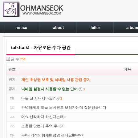
notice
about
letter
albu
talk!talk! - 자유로운 수다 공간
글 수
758
번호
제목
공지
개인 초상권 보호 및 닉네임 사용 관련 공지
공지
닉네임 설정시 사용할 수 없는 단어
3
다들 잘 지내시나요?
758
2
안녕하세요 오늘 노베첸토 보러가는데 질문있습니다
757
더쇼 신라하다 하신다는데...
756
조용한 닷컴에 추억 뿌리기
755
우아! 기적의형제!!! 넘넘 잼나요!!!><><
754