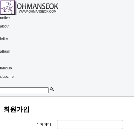
notice
about
letter
album
fanclub
clubzine
회원가입
*
아이디